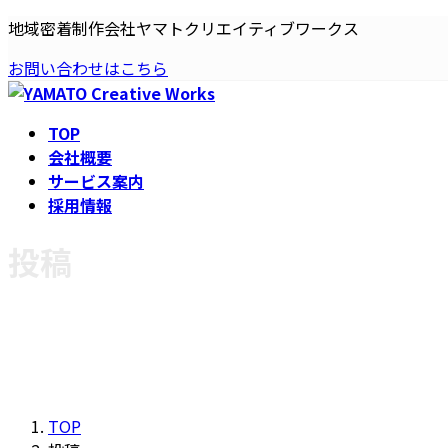
コ
ナ
地域密着制作会社ヤマトクリエイティブワークス
ン
ビ
お問い合わせはこちら
テ
ゲ
ン
ー
ツ
シ
TOP
へ
ョ
会社概要
ス
ン
サービス案内
キ
に
採用情報
ッ
移
プ
動
投稿
TOP