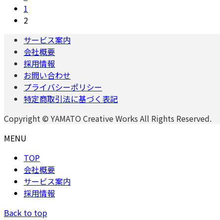
固
1
稿
定
固
2
の
ペ
定
サービス案内
ー
ペ
ペ
会社概要
ジ
ー
採用情報
ー
ジ
お問い合わせ
ジ
プライバシーポリシー
特定商取引法に基づく表記
送
り
Copyright © YAMATO Creative Works All Rights Reserved.
MENU
TOP
会社概要
サービス案内
採用情報
Back to top